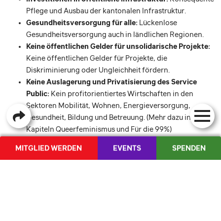
Pflege und Ausbau der kantonalen Infrastruktur.
Gesundheitsversorgung für alle:
Lückenlose
Gesundheitsversorgung auch in ländlichen Regionen.
Keine öffentlichen Gelder für unsolidarische Projekte:
Keine öffentlichen Gelder für Projekte, die
Diskriminierung oder Ungleichheit fördern.
Keine Auslagerung und Privatisierung des Service
Public:
Kein profitorientiertes Wirtschaften in den
Sektoren Mobilität, Wohnen, Energieversorgung,
Gesundheit, Bildung und Betreuung. (Mehr dazu in den
Kapiteln Queerfeminismus und Für die 99%)
MITGLIED WERDEN
EVENTS
SPENDEN
ANTIFASCHISTISCHE BILDUNG
Resiliente Bildung:
Kostenlose und zugängliche
FR
Bildungsangebote, die über die obligatorische Schulzeit
hinausgehen und Investitionen statt Einsparungen an
Bildungsinstitutionen.
Lehrpläne:
Bewusste Vermittlung antifaschistischer