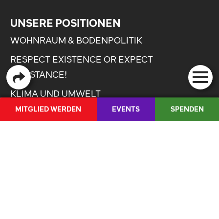
UNSERE POSITIONEN
WOHNRAUM & BODENPOLITIK
RESPECT EXISTENCE OR EXPECT
RESISTANCE!
KLIMA UND UMWELT
MITGLIED WERDEN
EVENTS
SPENDEN
INTERNATIONALISMUS
FR
QUICKLINKS
INSTAGRAM
THREADS
WAHLEN 2026
ANLAUFSTELLE GEGEN SEXUALISIERTE
UNSERE SEKTION
GEWALT