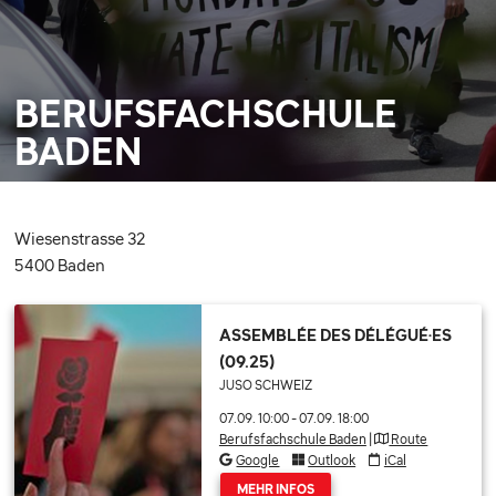
BERUFSFACHSCHULE
BADEN
Wiesenstrasse 32
5400 Baden
ASSEMBLÉE DES DÉLÉGUÉ·ES
(09.25)
JUSO SCHWEIZ
07.09. 10:00
-
07.09. 18:00
Berufsfachschule Baden
|
Route
Google
Outlook
iCal
MEHR INFOS